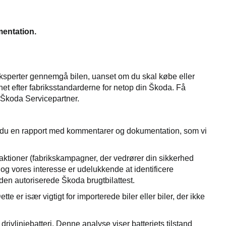
mentation.
ksperter gennemgå bilen, uanset om du skal købe eller
net efter fabriksstandarderne for netop din Škoda. Få
 Škoda Servicepartner.
år du en rapport med kommentarer og dokumentation, som vi
e aktioner (fabrikskampagner, der vedrører din sikkerhed
s, og vores interesse er udelukkende at identificere
i den autoriserede Škoda brugtbilattest.
tte er især vigtigt for importerede biler eller biler, der ikke
drivlinjebatteri. Denne analyse viser batteriets tilstand