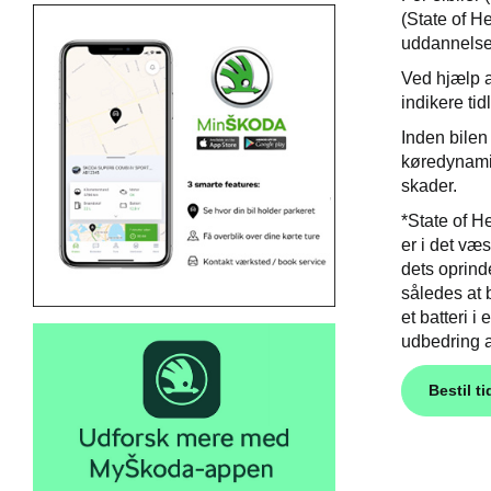
(State of H
uddannelse, 
Ved hjælp a
indikere tid
Inden bilen 
køredynamik
skader.
*State of H
er i det væ
dets oprinde
således at b
et batteri i
udbedring a
Bestil ti