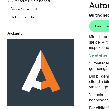
Autoriseret Brugtbilsattest
Autor
Škoda Service 5+
Øg tryghed
Velkommen Hjem
Bestil ti
Aktuelt
Minimer uov
sælge. Vi t
inspektione
Se et eksem
Vi foretage
gennemgår s
Din bil gen
eller din bi
væsentlige f
Vi kontrolle
har besøgt 
For elbiler 