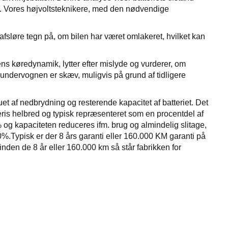
us. Vores højvoltsteknikere, med den nødvendige
afsløre tegn på, om bilen har været omlakeret, hvilket kan
ilens køredynamik, lytter efter mislyde og vurderer, om
m undervognen er skæv, muligvis på grund af tidligere
uet af nedbrydning og resterende kapacitet af batteriet. Det
tteris helbred og typisk repræsenteret som en procentdel af
0% og kapaciteten reduceres ifm. brug og almindelig slitage,
100%.Typisk er der 8 års garanti eller 160.000 KM garanti på
 inden de 8 år eller 160.000 km så står fabrikken for