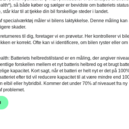
ealth*), så både køber og sælger er bevidste om batteriets stat
står klar til at tjekke din bil forskellige steder i landet.
f specialværktøj måler vi bilens laktykkelse. Denne måling kan 
ligere skader.
returneres til dig, foretager vi en prøvetur. Her kontrollerer vi b
ken er korrekt. Ofte kan vi identificere, om bilen ryster eller o
ealth: Batteriets helbredstilstand er en måling, der angiver nivea
sentlige forskellen mellem et nyt batteris helbred og et brugt ba
lige kapacitet. Kort sagt, når et batteri er helt nyt er det på 10
atteriet efter tid vil reducere kapacitet til at være mindre end 
 en elbil eller hybridbil. Kommer det under 70% af niveauet fra ny
f problemet.
d