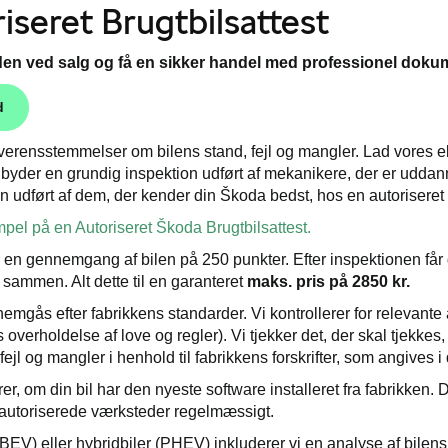
iseret Brugtbilsattest
en ved salg og få en sikker handel med professionel doku
d
erensstemmelser om bilens stand, fejl og mangler. Lad vores e
ilbyder en grundig inspektion udført af mekanikere, der er uddan
n udført af dem, der kender din Škoda bedst, hos en autoriseret
pel på en Autoriseret Škoda Brugtbilsattest.
r en gennemgang af bilen på 250 punkter. Efter inspektionen f
ammen. Alt dette til en garanteret
maks. pris på 2850 kr.
nemgås efter fabrikkens standarder. Vi kontrollerer for relevant
ls overholdelse af love og regler). Vi tjekker det, der skal tjekke
ejl og mangler i henhold til fabrikkens forskrifter, som angives 
rer, om din bil har den nyeste software installeret fra fabrikken. De
autoriserede værksteder regelmæssigt.
(BEV) eller hybridbiler (PHEV) inkluderer vi en analyse af bilens 