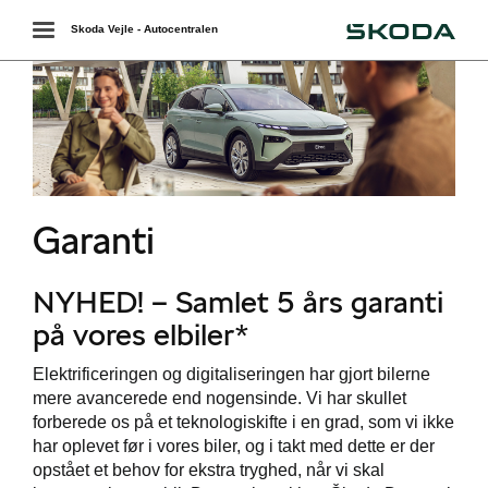
Škoda
Toggle
Skoda Vejle - Autocentralen
navigation
ende levering
Garanti
r
NYHED! – Samlet 5 års garanti
på vores elbiler*
Elektrificeringen og digitaliseringen har gjort bilerne
mere avancerede end nogensinde. Vi har skullet
forberede os på et teknologiskifte i en grad, som vi ikke
i
har oplevet før i vores biler, og i takt med dette er der
opstået et behov for ekstra tryghed, når vi skal