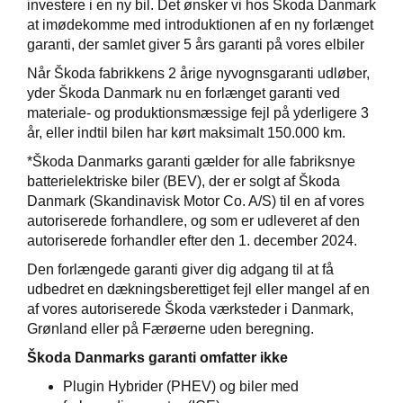
investere i en ny bil. Det ønsker vi hos Škoda Danmark
at imødekomme med introduktionen af en ny forlænget
easing
garanti, der samlet giver 5 års garanti på vores elbiler
Når Škoda fabrikkens 2 årige nyvognsgaranti udløber,
yder Škoda Danmark nu en forlænget garanti ved
materiale- og produktionsmæssige fejl på yderligere 3
år, eller indtil bilen har kørt maksimalt 150.000 km.
til hurtig
*Škoda Danmarks garanti gælder for alle fabriksnye
batterielektriske biler (BEV), der er solgt af Škoda
Danmark (Skandinavisk Motor Co. A/S) til en af vores
autoriserede forhandlere, og som er udleveret af den
autoriserede forhandler efter den 1. december 2024.
Den forlængede garanti giver dig adgang til at få
udbedret en dækningsberettiget fejl eller mangel af en
af vores autoriserede Škoda værksteder i Danmark,
Grønland eller på Færøerne uden beregning.
Škoda Danmarks garanti omfatter ikke
p
Plugin Hybrider (PHEV) og biler med