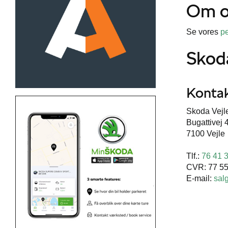
Om o
Se vores
p
Skoda
Kontak
Skoda Vejle
Bugattivej 
7100 Vejle
Tlf.:
76 41 
CVR: 77 55
E-mail:
sal