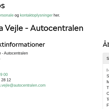
s
ersonale
og
kontaktoplysninger
her.
 Vejle - Autocentralen
tinformationer
Å
 - Autocentralen
S
4
I
39 00
S
 28 12
M
g.vejle@autocentralen.com
T
O
T
F