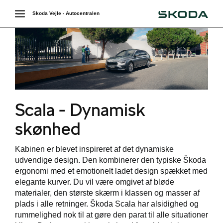
Škoda
Toggle
Skoda Vejle - Autocentralen
navigation
ende levering
Scala - Dynamisk
r
skønhed
Kabinen er blevet inspireret af det dynamiske
udvendige design. Den kombinerer den typiske Škoda
ergonomi med et emotionelt ladet design spækket med
elegante kurver. Du vil være omgivet af bløde
materialer, den største skærm i klassen og masser af
i
plads i alle retninger. Škoda Scala har alsidighed og
rummelighed nok til at gøre den parat til alle situationer