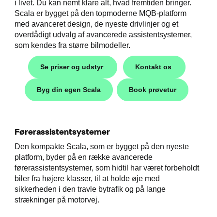
i livet. Du kan nemt klare alt, hvad fremtiden bringer.
Scala er bygget på den topmoderne MQB-platform
easing
med avanceret design, de nyeste drivlinjer og et
overdådigt udvalg af avancerede assistentsystemer,
som kendes fra større bilmodeller.
Se priser og udstyr
Kontakt os
til hurtig
Byg din egen Scala
Book prøvetur
Førerassistentsystemer
Den kompakte Scala, som er bygget på den nyeste
platform, byder på en række avancerede
førerassistentsystemer, som hidtil har været forbeholdt
biler fra højere klasser, til at holde øje med
sikkerheden i den travle bytrafik og på lange
strækninger på motorvej.
p